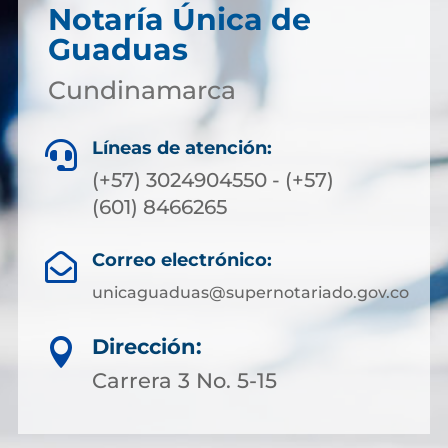
Notaría Única de
Guaduas
Cundinamarca
Líneas de atención:

(+57) 3024904550 - (+57)
(601) 8466265
Correo electrónico:

unicaguaduas@supernotariado.gov.co
Dirección:

Carrera 3 No. 5-15