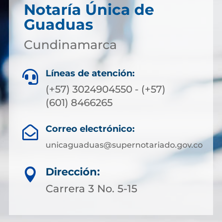
Notaría Única de
Guaduas
Cundinamarca
Líneas de atención:

(+57) 3024904550 - (+57)
(601) 8466265
Correo electrónico:

unicaguaduas@supernotariado.gov.co
Dirección:

Carrera 3 No. 5-15